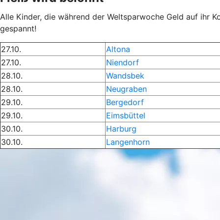
Alle Kinder, die während der Weltsparwoche Geld auf ihr K
gespannt!
27.10.
Altona
27.10.
Niendorf
28.10.
Wandsbek
28.10.
Neugraben
29.10.
Bergedorf
29.10.
Eimsbüttel
30.10.
Harburg
30.10.
Langenhorn