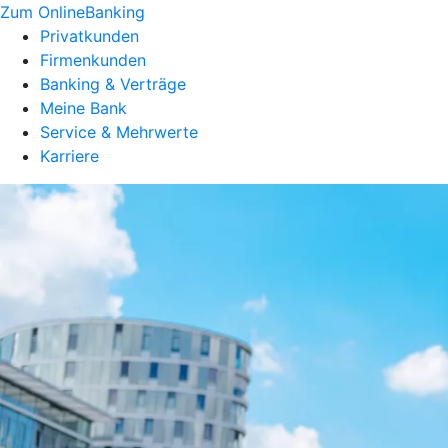
Zum OnlineBanking
Privatkunden
Firmenkunden
Banking & Verträge
Meine Bank
Service & Mehrwerte
Karriere