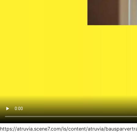
https://atruvia.scene7.com/is/content/atruvia/bausparver