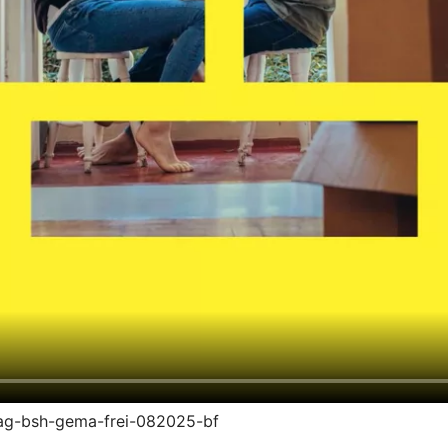
trag-bsh-gema-frei-082025-bf