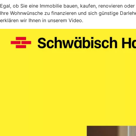
Egal, ob Sie eine Immobilie bauen, kaufen, renovieren oder
Ihre Wohnwünsche zu finanzieren und sich günstige Darlehe
erklären wir Ihnen in unserem Video.