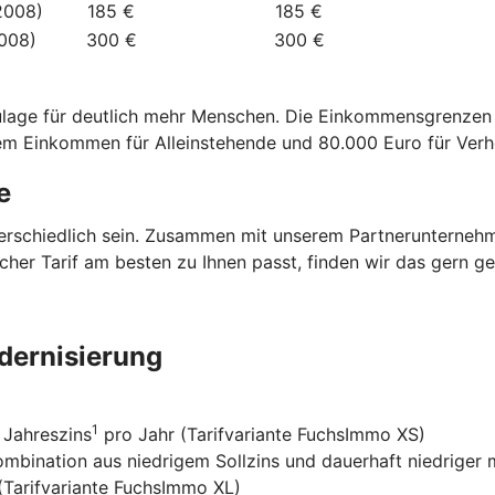
2008)
185 €
185 €
2008)
300 €
300 €
zulage für deutlich mehr Menschen. Die Einkommensgrenze
dem Einkommen für Alleinstehende und 80.000 Euro für Verh
e
terschiedlich sein. Zusammen mit unserem Partnerunterneh
elcher Tarif am besten zu Ihnen passt, finden wir das gern 
dernisierung
1
 Jahreszins
pro Jahr (Tarifvariante FuchsImmo XS)
Kombination aus niedrigem Sollzins und dauerhaft niedriger
 (Tarifvariante FuchsImmo XL)