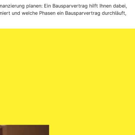
anzierung planen: Ein Bausparvertrag hilft Ihnen dabei,
niert und welche Phasen ein Bausparvertrag durchläuft,