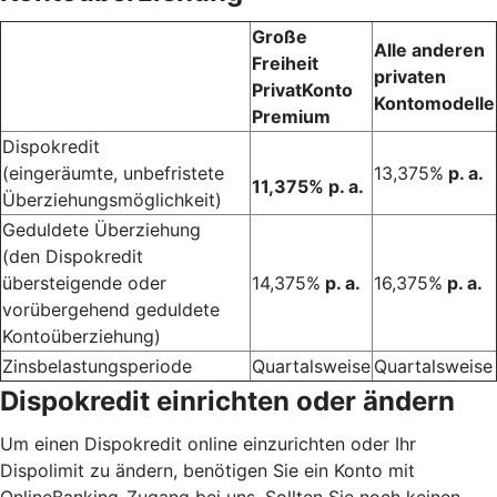
Große
Alle anderen
Freiheit
privaten
PrivatKonto
Kontomodelle
Premium
Dispokredit
(eingeräumte, unbefristete
13,375%
p. a.
11,375% p. a.
Überziehungsmöglichkeit)
Geduldete Überziehung
(den Dispokredit
übersteigende oder
14,375%
p. a.
16,375%
p. a.
vorübergehend geduldete
Kontoüberziehung)
Zinsbelastungsperiode
Quartalsweise
Quartalsweise
Dispokredit einrichten oder ändern
Um einen Dispokredit online einzurichten oder Ihr
Dispolimit zu ändern, benötigen Sie ein Konto mit
OnlineBanking-Zugang bei uns. Sollten Sie noch keinen